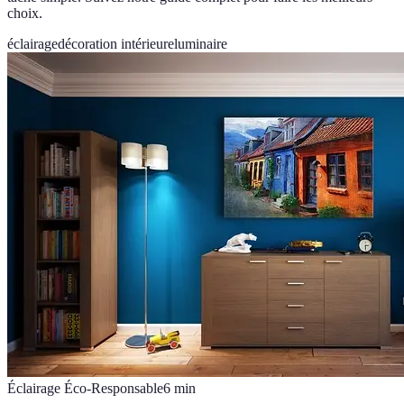
choix.
éclairage
décoration intérieure
luminaire
Éclairage Éco-Responsable
6
min