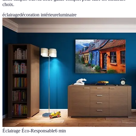
choix.
éclairage
décoration intérieure
luminaire
Éclairage Éco-Responsable
6
min