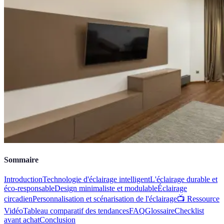
Sommaire
Introduction
Technologie d'éclairage intelligent
L'éclairage durable et
éco-responsable
Design minimaliste et modulable
Éclairage
circadien
Personnalisation et scénarisation de l'éclairage
📺 Ressource
Vidéo
Tableau comparatif des tendances
FAQ
Glossaire
Checklist
avant achat
Conclusion