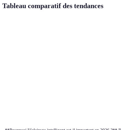
Tableau comparatif des tendances
Tendance
Avantages
Inconvénients
Prix moyen
Personnalisation,
Nécessite
Éclairage
économie
connexion
80-300€
intelligent
d'énergie
internet
Éclairage
Respectueux de
Parfois plus
20-100€
durable
l'environnement
cher
Minimaliste
Polyvalent,
Moins de
et
esthétiquement
50-250€
choix
modulable
éloquent
Amélioration du
Solutions
Circadien
100-400€
bien-être
limitées