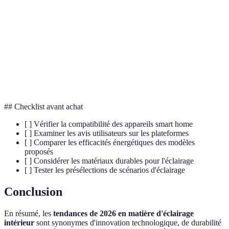
intelligent
applications.
Diode électroluminescente, favorise une efficacité
LED
énergétique accrue.
Relatif au cycle naturel de 24 heures régulant les
Circadien
rythmes biologiques.
## Checklist avant achat
[ ] Vérifier la compatibilité des appareils smart home
[ ] Examiner les avis utilisateurs sur les plateformes
[ ] Comparer les efficacités énergétiques des modèles
proposés
[ ] Considérer les matériaux durables pour l'éclairage
[ ] Tester les présélections de scénarios d'éclairage
Conclusion
En résumé, les
tendances de 2026 en matière d'éclairage
intérieur
sont synonymes d'innovation technologique, de durabilité