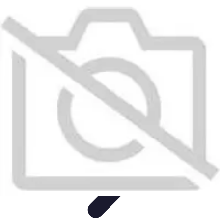
Éclairage Déco
Inspiration
Éclairage Intérieur
Avis d'experts
Eclairage
Intérieur
Tendances
Éclairage Déco