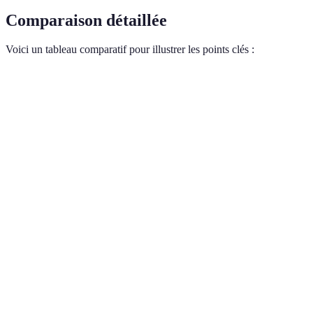
Comparaison détaillée
Voici un tableau comparatif pour illustrer les points clés :
Critère
Plafonniers
Appliques Murales
Éclairage général
Éclairage ciblé pour
Éclairage
diffus
ambiances
Complexe,
Relativement simple mais
Installation
souvent nécessite
nécessite parfois des travaux
un pro
Subtil, adaptable à plusieurs
Design
Souvent imposant
styles
Variable avec
Variable, peu impacté par
Coût
coûts
l'installation
d'installation