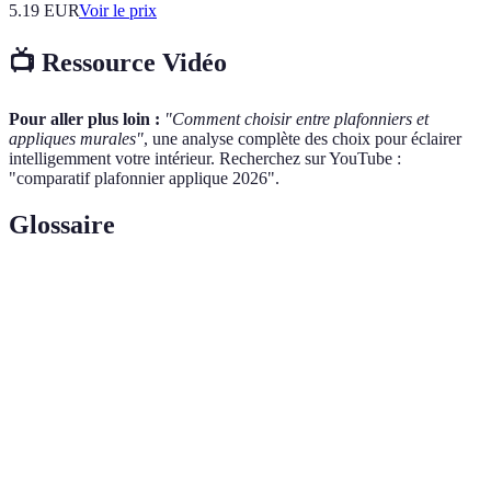
5.19
EUR
Voir le prix
📺 Ressource Vidéo
Pour aller plus loin :
"Comment choisir entre plafonniers et
appliques murales"
, une analyse complète des choix pour éclairer
intelligemment votre intérieur. Recherchez sur YouTube :
"comparatif plafonnier applique 2026".
Glossaire
Terme
Définition
Luminaire fixé au plafond pour un éclairage
Plafonnier
global
Applique
Éclairage fixé au mur pour lumière ciblée
Murale
Éclairage LED
Technologie d'éclairage écoénergétique