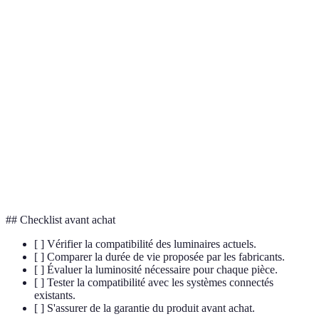
Terme
Définition
Diode électroluminescente, source de lumière
LED
écoénergétique
Mesure de la quantité totale de lumière visible
Lumens
émise par une source
Température de
Indication de la teinte de l'éclairage (en Kelvin)
couleur
## Checklist avant achat
[ ] Vérifier la compatibilité des luminaires actuels.
[ ] Comparer la durée de vie proposée par les fabricants.
[ ] Évaluer la luminosité nécessaire pour chaque pièce.
[ ] Tester la compatibilité avec les systèmes connectés
existants.
[ ] S'assurer de la garantie du produit avant achat.