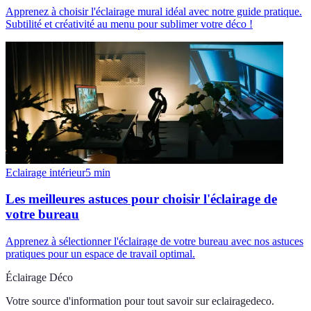
Apprenez à choisir l'éclairage mural idéal avec notre guide pratique.
Subtilité et créativité au menu pour sublimer votre déco !
Eclairage intérieur
5
min
Les meilleures astuces pour choisir l'éclairage de
votre bureau
Apprenez à sélectionner l'éclairage de votre bureau avec nos astuces
pratiques pour un espace de travail optimal.
Éclairage Déco
Votre source d'information pour tout savoir sur
eclairagedeco
.