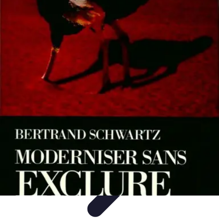
Éclairage Déco
Inspiration
Éclairage Intérieur
Avis d'experts
Eclairage
Intérieur
Tendances
Éclairage Déco