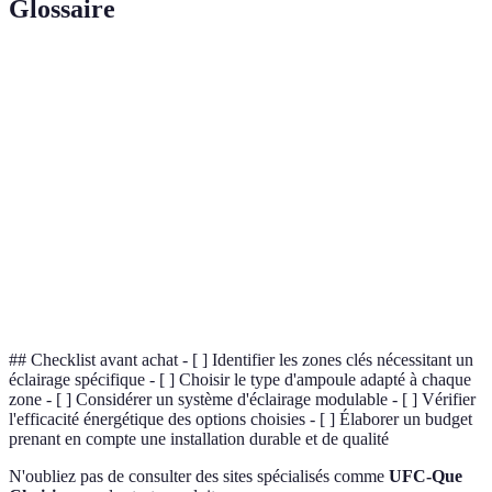
Glossaire
Terme
Définition
Diode électroluminescente, connue pour sa faible
LED
consommation d'énergie.
Température
Mesure de la couleur de la lumière, exprimée en
de couleur
Kelvin (K).
Dispositif permettant de régler l'intensité de
Variateur
l'éclairage.
## Checklist avant achat - [ ] Identifier les zones clés nécessitant un
éclairage spécifique - [ ] Choisir le type d'ampoule adapté à chaque
zone - [ ] Considérer un système d'éclairage modulable - [ ] Vérifier
l'efficacité énergétique des options choisies - [ ] Élaborer un budget
prenant en compte une installation durable et de qualité
N'oubliez pas de consulter des sites spécialisés comme
UFC-Que