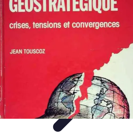
Éclairage Déco
Inspiration
Éclairage Intérieur
Avis d'experts
Eclairage
Intérieur
Tendances
Éclairage Déco