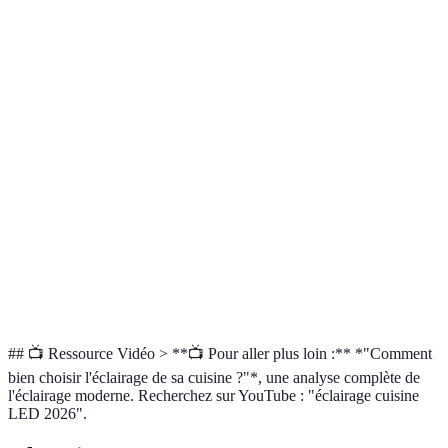
Critère
LED
Fluorescent
Incandescent
Verdic
Très
LED
Énergie
Moyenne
Forte
faible
préféra
Durée de
LED et
Longue
Longue
Courte
vie
Fluores
Coût
Fluores
Modéré
Bas
Très bas
initial
économ
LED p
Réglabilité
Haute
Faible
Faible
flexibil
## 📺 Ressource Vidéo > **📺 Pour aller plus loin :** *"Comment
bien choisir l'éclairage de sa cuisine ?"*, une analyse complète de
l'éclairage moderne. Recherchez sur YouTube : "éclairage cuisine
LED 2026".