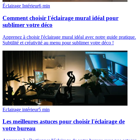
Éclairage Intérieur
6
min
Comment choisir l'éclairage mural idéal pour
sublimer votre déco
Apprenez à choisir l'éclairage mural idéal avec notre guide pratique.
Subtilité et créativité au menu pour sublimer votre déco !
Eclairage intérieur
5
min
Les meilleures astuces pour choisir l'éclairage de
votre bureau