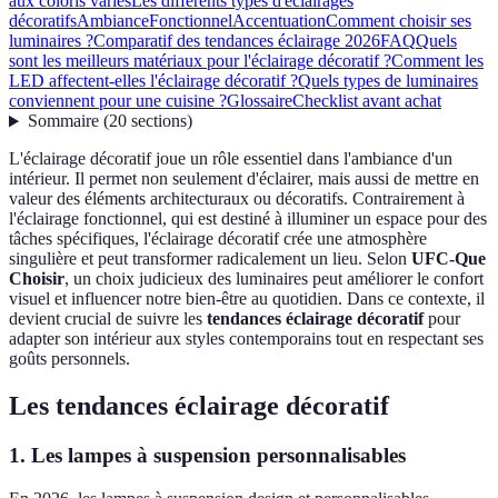
aux coloris variés
Les différents types d'éclairages
décoratifs
Ambiance
Fonctionnel
Accentuation
Comment choisir ses
luminaires ?
Comparatif des tendances éclairage 2026
FAQ
Quels
sont les meilleurs matériaux pour l'éclairage décoratif ?
Comment les
LED affectent-elles l'éclairage décoratif ?
Quels types de luminaires
conviennent pour une cuisine ?
Glossaire
Checklist avant achat
Sommaire
(
20
sections
)
L'éclairage décoratif joue un rôle essentiel dans l'ambiance d'un
intérieur. Il permet non seulement d'éclairer, mais aussi de mettre en
valeur des éléments architecturaux ou décoratifs. Contrairement à
l'éclairage fonctionnel, qui est destiné à illuminer un espace pour des
tâches spécifiques, l'éclairage décoratif crée une atmosphère
singulière et peut transformer radicalement un lieu. Selon
UFC-Que
Choisir
, un choix judicieux des luminaires peut améliorer le confort
visuel et influencer notre bien-être au quotidien. Dans ce contexte, il
devient crucial de suivre les
tendances éclairage décoratif
pour
adapter son intérieur aux styles contemporains tout en respectant ses
goûts personnels.
Les tendances éclairage décoratif
1. Les lampes à suspension personnalisables