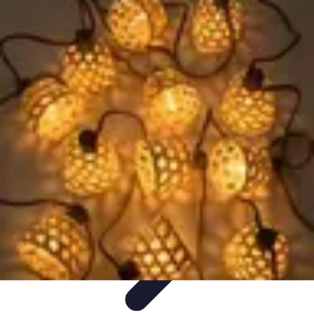
Éclairage Déco
Inspiration
Éclairage Intérieur
Avis d'experts
Eclairage
Intérieur
Tendances
Éclairage Déco