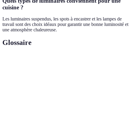
Quels types de luminaires conviennent pour une
cuisine ?
Les luminaires suspendus, les spots à encastrer et les lampes de
travail sont des choix idéaux pour garantir une bonne luminosité et
une atmosphère chaleureuse.
Glossaire
Terme
Définition
Éclairage
Type de lumière créant une atmosphère douce
d’ambiance
et agréable.
Diode électroluminescente, technologie
LED
économe en énergie.
Luminaires
Éclairage pouvant être adapté selon les
modulables
besoins et envies.