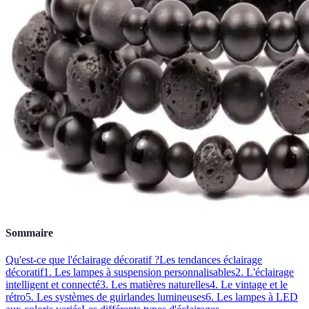
Sommaire
Qu'est-ce que l'éclairage décoratif ?
Les tendances éclairage
décoratif
1. Les lampes à suspension personnalisables
2. L'éclairage
intelligent et connecté
3. Les matières naturelles
4. Le vintage et le
rétro
5. Les systèmes de guirlandes lumineuses
6. Les lampes à LED