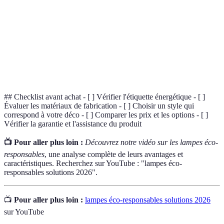
Matériaux issus du recyclage, réduisant ainsi les
Matériaux
déchets et l'impact environnemental de la
recyclés
production.
Sources d'énergie qui se renouvellent
Énergies
naturellement, comme le solaire, l'éolien ou
renouvelables
l'hydroélectrique.
## Checklist avant achat - [ ] Vérifier l'étiquette énergétique - [ ]
Évaluer les matériaux de fabrication - [ ] Choisir un style qui
correspond à votre déco - [ ] Comparer les prix et les options - [ ]
Vérifier la garantie et l'assistance du produit
📺 Pour aller plus loin :
Découvrez notre vidéo sur les lampes éco-
responsables
, une analyse complète de leurs avantages et
caractéristiques. Recherchez sur YouTube : "lampes éco-
responsables solutions 2026".
📺
Pour aller plus loin :
lampes éco-responsables solutions 2026
sur YouTube