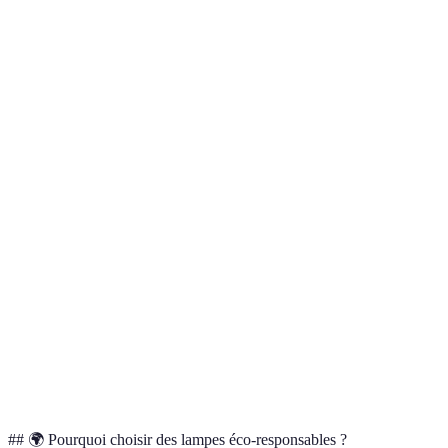
privilég
Énergie
LED
Solaire
Incandescente
: LED e
solaire
Meilleur
choix :
Métal
Plastique
Matériaux
Bambou
bambou 
recyclé
recyclé
métal
recyclé
Variatio
Style
Moderne
Vintage
Fantaisie
pour tou
les goût
Optez
pour la
Durabilité
Haute
Moyenne
Basse
haute
durabili
## 🌍 Pourquoi choisir des lampes éco-responsables ?