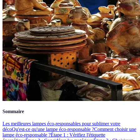
Sommaire
Les meilleures lampes éco-responsables pour sublimer votre
déco
Qu'est-ce qu'une lampe éco-responsable ?
Comment choisir une
lampe éco-responsable ?
Étape 1 : Vérifiez l'étiquette