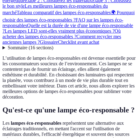
énergétique
Étape 2 : Considérez les matériaux
Étape 3 : Choisissez
le bon style
Les meilleures lampes éco-responsables du
marché
Tableau comparatif des lampes éco-responsables
🌍 Pourquoi
choisir des lampes éco-responsables ?
FAQ sur les lampes éco-
responsables
Quelle est la durée de vie d'une lampe éco-responsable
?
Les lampes LED sont-elles vraiment plus économiques ?
Où
acheter des lampes éco-responsables ?
Comment recycler mes
anciennes lampes ?
Glossaire
Checklist avant achat
Sommaire
(
16
sections
)
L’utilisation de lampes éco-responsables est devenue essentielle pour
les consommateurs soucieux de l’environnement. Ces lampes ne se
contentent pas de fournir un éclairage, elles allient également
esthétisme et durabilité. En choisissant des luminaires qui respectent
la planète, vous contribuez à un mode de vie plus durable tout en
embellissant votre intérieur. Dans cet article, nous allons explorer les
meilleures options de lampes éco-responsables pour sublimer votre
décoration.
Qu'est-ce qu'une lampe éco-responsable ?
Les
lampes éco-responsables
représentent une alternative aux
éclairages traditionnels, en mettant l'accent sur l'utilisation de
matériaux durables, l'efficacité énergétique et souvent des sources