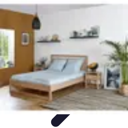
Éclairage Déco
Inspiration
Éclairage Intérieur
Avis d'experts
Eclairage
Intérieur
Tendances
Éclairage Déco