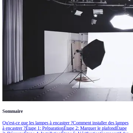
Sommaire
Qu'est-ce que les lampes à encastrer ?
Comment installer des lampes
à encastrer ?
Étape 1: Préparation
Étape 2: Marquer le plafond
Étape