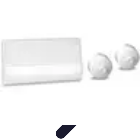
Éclairage Déco
Inspiration
Éclairage Intérieur
Avis d'experts
Eclairage
Intérieur
Tendances
Éclairage Déco