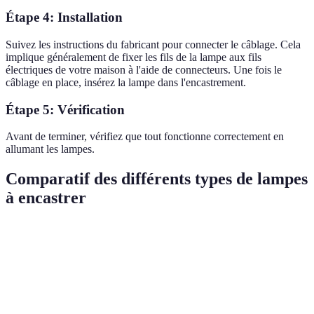
Étape 4: Installation
Suivez les instructions du fabricant pour connecter le câblage. Cela
implique généralement de fixer les fils de la lampe aux fils
électriques de votre maison à l'aide de connecteurs. Une fois le
câblage en place, insérez la lampe dans l'encastrement.
Étape 5: Vérification
Avant de terminer, vérifiez que tout fonctionne correctement en
allumant les lampes.
Comparatif des différents types de lampes
à encastrer
Type de lampe
Avantages
Inconvénients
Innovations
Durée de vie
Intelligence
prolongée,
Coût initial
artificielle p
LED
faible
plus élevé
le contrôle