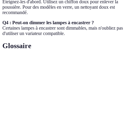
Éteignez-les d'abord. Utilisez un chiffon doux pour enlever la
poussière. Pour des modèles en verre, un nettoyant doux est
recommandé.
Q4 : Peut-on dimmer les lampes à encastrer ?
Certaines lampes à encastrer sont dimmables, mais n'oubliez pas
d'utiliser un variateur compatible.
Glossaire
Terme
Définition
Efficacité
Mesure de l'énergie consommée par rapport à la
énergétique
lumière produite.
Ampoule
Type d'ampoule qui utilise des diodes
LED
électroluminescentes pour produire de la lumière.
Éclairage
Éclairage qui provient de réflexions sur des surfaces
indirect
pour produire une lumière douce et diffuse.