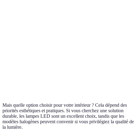
consommation
d'éclairage
Lumière de
Chaleur
Variateurs
Halogène
qualité
dégagée,
intégrés
supérieure
moins efficace
Lumière
Durée de vie
Meilleures
Incandescent
chaude et
courte, peu
options
accueillante
efficace
écoresponsab
Nécessite une
Nouvelles
Écologique,
Solaire
exposition au
technologies
économique
soleil
panneaux
Mais quelle option choisir pour votre intérieur ? Cela dépend des
priorités esthétiques et pratiques. Si vous cherchez une solution
durable, les lampes LED sont un excellent choix, tandis que les
modèles halogènes peuvent convenir si vous privilégiez la qualité de
la lumière.