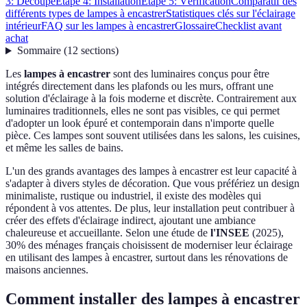
3: Découpe
Étape 4: Installation
Étape 5: Vérification
Comparatif des
différents types de lampes à encastrer
Statistiques clés sur l'éclairage
intérieur
FAQ sur les lampes à encastrer
Glossaire
Checklist avant
achat
Sommaire
(
12
sections
)
Les
lampes à encastrer
sont des luminaires conçus pour être
intégrés directement dans les plafonds ou les murs, offrant une
solution d'éclairage à la fois moderne et discrète. Contrairement aux
luminaires traditionnels, elles ne sont pas visibles, ce qui permet
d'adopter un look épuré et contemporain dans n'importe quelle
pièce. Ces lampes sont souvent utilisées dans les salons, les cuisines,
et même les salles de bains.
L'un des grands avantages des lampes à encastrer est leur capacité à
s'adapter à divers styles de décoration. Que vous préfériez un design
minimaliste, rustique ou industriel, il existe des modèles qui
répondent à vos attentes. De plus, leur installation peut contribuer à
créer des effets d'éclairage indirect, ajoutant une ambiance
chaleureuse et accueillante. Selon une étude de
l'INSEE
(2025),
30% des ménages français choisissent de moderniser leur éclairage
en utilisant des lampes à encastrer, surtout dans les rénovations de
maisons anciennes.
Comment installer des lampes à encastrer