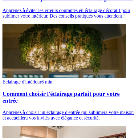
Apprenez à éviter les erreurs courantes en éclairage décoratif pour
sublimer votre intérieur. Des conseils pratiques vous attendent !
Eclairage d'intérieur
6
min
Comment choisir l'éclairage parfait pour votre
entrée
Apprenez à choisir un éclairage d'entrée qui sublimera votre maison
et accueillera vos invités avec élégance et sécurité.