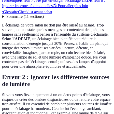
l'esthétique
Erreur 7 : Ne pas envisager l'éclairage LED
Erreur 8 :
Ignorer les zones fonctionnelles
📺 Pour aller plus loin
:
Glossaire
Checklist avant achat
Sommaire
(
11
sections
)
L'éclairage de votre salon ne doit pas être laissé au hasard. Trop
souvent, on constate que les ménages se contentent de quelques
lampes sans réellement penser à l'ensemble du système d'éclairage.
Selon l’ADEME
, un éclairage bien planifié peut réduire la
consommation d'énergie jusqu'à 30%. Pensez à établir un plan qui
intègre des zones lumineuses variées : lecture, détente, et
convivialité. Imaginez, par exemple, un coin lecture bien éclairé,
avec une lampe de sol et une lumière d'ambiance douce. Ne vous
contentez pas de l'éclairage central ; utilisez des lampes d'appoint
pour créer une atmosphère équilibrée et accueillante.
Erreur 2 : Ignorer les différentes sources
de lumière
Si vous vous fiez uniquement à un ou deux points d'éclairage, vous
risquez de créer des ombres disgracieuses ou de rendre votre espace
trop austère. Il est essentiel de combiner plusieurs sources de lumière
pour un éclairage harmonieux. Cela inclut l'éclairage ambiant,
d’accentuation et fonctionnel. Par exemple, une lampe de table sur