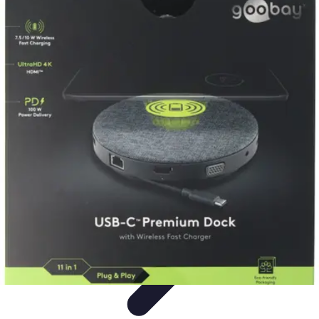
Éclairage Déco
Inspiration
Éclairage Intérieur
Avis d'experts
Eclairage
Intérieur
Tendances
Éclairage Déco