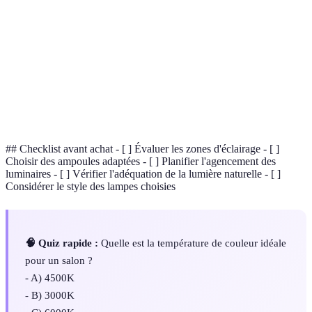
Éclairage
Lumière qui éclaire directement un espace sans
direct
diffusion.
Taux de
Mesure de la couleur de la lumière, influençant
Kelvin
l'ambiance.
Unité de mesure de la lumière émise par une
Lumens
ampoule.
## Checklist avant achat - [ ] Évaluer les zones d'éclairage - [ ]
Choisir des ampoules adaptées - [ ] Planifier l'agencement des
luminaires - [ ] Vérifier l'adéquation de la lumière naturelle - [ ]
Considérer le style des lampes choisies
🧠 Quiz rapide :
Quelle est la température de couleur idéale
pour un salon ?
- A) 4500K
- B) 3000K