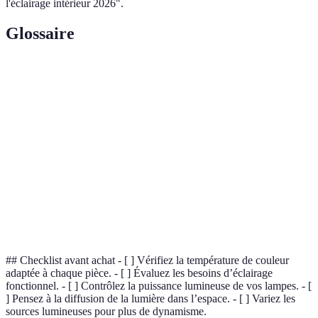
l'éclairage intérieur 2026".
Glossaire
Terme
Définition
Unité de mesure de la quantité de lumière visible issue
Lumens
d'une source lumineuse.
Unité utilisée pour mesurer la température de couleur
Kelvin
de la lumière.
Processus par lequel la lumière se propage dans
Diffusion
l'espace, influençant son intensité et sa qualité.
## Checklist avant achat - [ ] Vérifiez la température de couleur
adaptée à chaque pièce. - [ ] Évaluez les besoins d’éclairage
fonctionnel. - [ ] Contrôlez la puissance lumineuse de vos lampes. - [
] Pensez à la diffusion de la lumière dans l’espace. - [ ] Variez les
sources lumineuses pour plus de dynamisme.