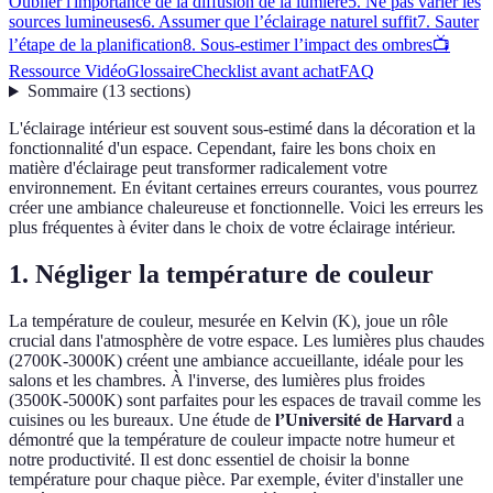
Oublier l'importance de la diffusion de la lumière
5. Ne pas varier les
sources lumineuses
6. Assumer que l’éclairage naturel suffit
7. Sauter
l’étape de la planification
8. Sous-estimer l’impact des ombres
📺
Ressource Vidéo
Glossaire
Checklist avant achat
FAQ
Sommaire
(
13
sections
)
L'éclairage intérieur est souvent sous-estimé dans la décoration et la
fonctionnalité d'un espace. Cependant, faire les bons choix en
matière d'éclairage peut transformer radicalement votre
environnement. En évitant certaines erreurs courantes, vous pourrez
créer une ambiance chaleureuse et fonctionnelle. Voici les erreurs les
plus fréquentes à éviter dans le choix de votre éclairage intérieur.
1. Négliger la température de couleur
La température de couleur, mesurée en Kelvin (K), joue un rôle
crucial dans l'atmosphère de votre espace. Les lumières plus chaudes
(2700K-3000K) créent une ambiance accueillante, idéale pour les
salons et les chambres. À l'inverse, des lumières plus froides
(3500K-5000K) sont parfaites pour les espaces de travail comme les
cuisines ou les bureaux. Une étude de
l’Université de Harvard
a
démontré que la température de couleur impacte notre humeur et
notre productivité. Il est donc essentiel de choisir la bonne
température pour chaque pièce. Par exemple, éviter d'installer une