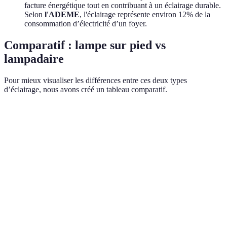
facture énergétique tout en contribuant à un éclairage durable.
Selon
l'ADEME
, l'éclairage représente environ 12% de la
consommation d’électricité d’un foyer.
Comparatif : lampe sur pied vs
lampadaire
Pour mieux visualiser les différences entre ces deux types
d’éclairage, nous avons créé un tableau comparatif.
Critère
Lampadaire
Lampe sur pied
Verdict
Plus grand (>
Généralement
Dépend de
Hauteur
1m)
plus bas (< 1m)
l'espace !
Ambiance
Selon
générale,
Eclairage de
Usage
l'utilisation
éclairage
lecture, focalisé
!
d’appoint