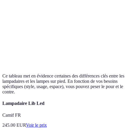
Plus
d'options
Variété de
Généralement
Plus moderne,
avec les
style
plus classique
varié
lampes sur
pied !
En faveur
Peut varier
Économies
des
Souvent LED
(LED ou
d'énergie
lampadaires
incandescent)
LED !
Ce tableau met en évidence certaines des différences clés entre les
lampadaires et les lampes sur pied. En fonction de vos besoins
spécifiques (style, usage, espace), vous pouvez peser le pour et le
contre.
Lampadaire Lib Led
Camif FR
245.00
EUR
Voir le prix