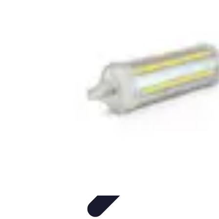
Éclairage Déco
Inspiration
Éclairage Intérieur
Avis d'experts
Eclairage
Intérieur
Tendances
Éclairage Déco