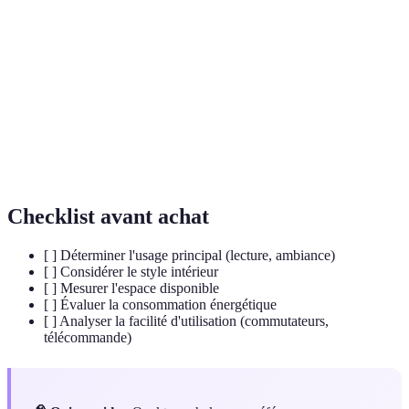
Mesure de la quantité de lumière produite par une
Luminosité
source lumineuse.
Éclairage secondaire utilisé pour renforcer
Éclairage
l'éclairage principal, souvent utilisé pour des
d’appoint
activités spécifiques.
Ampoule
Source lumineuse basée sur la technologie LED,
LED
connue pour son efficacité énergétique.
Checklist avant achat
[ ] Déterminer l'usage principal (lecture, ambiance)
[ ] Considérer le style intérieur
[ ] Mesurer l'espace disponible
[ ] Évaluer la consommation énergétique
[ ] Analyser la facilité d'utilisation (commutateurs,
télécommande)