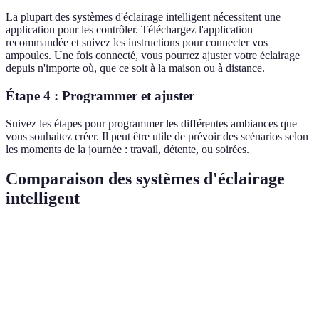
La plupart des systèmes d'éclairage intelligent nécessitent une
application pour les contrôler. Téléchargez l'application
recommandée et suivez les instructions pour connecter vos
ampoules. Une fois connecté, vous pourrez ajuster votre éclairage
depuis n'importe où, que ce soit à la maison ou à distance.
Étape 4 : Programmer et ajuster
Suivez les étapes pour programmer les différentes ambiances que
vous souhaitez créer. Il peut être utile de prévoir des scénarios selon
les moments de la journée : travail, détente, ou soirées.
Comparaison des systèmes d'éclairage
intelligent
Critère
Option A
Option B
Option C
Verdic
Option
Coût
Élevé
Modéré
Faible
écono