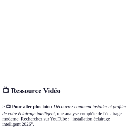
Facilité
Option
Complexe
Moyenne
Simple
d'installation
la mei
Option
offre l
Compatibilité
Limitée
Large
Très large
meille
compat
Option
Très
offre l
Fonctionnalités
Basique
Avancée
avancée
meille
consen
📺 Ressource Vidéo
>
📺 Pour aller plus loin :
Découvrez comment installer et profiter
de votre éclairage intelligent
, une analyse complète de l'éclairage
moderne. Recherchez sur YouTube : "installation éclairage
intelligent 2026".