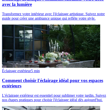
avec la lumière
Transformez votre intérieur avec l'éclairage artistique. Suivez notre
guide pour créer une ambiance unique qui reflète votre style.
Éclairage extérieur
5
min
Comment choisir l'éclairage idéal pour vos espaces
extérieurs
L'éclairage extérieur est essentiel pour sublimer votre jardin. Suivez
nos étapes pratiques pour choisir l'éclairage idéal dès aujourd'hui.