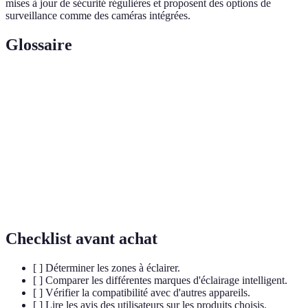
mises à jour de sécurité régulières et proposent des options de
surveillance comme des caméras intégrées.
Glossaire
Terme
Définition
Wi-Fi
Technologie permettant d'accéder à Internet sans fil.
Protocole de communication pour les appareils
Zigbee
connectés.
LED
Type d'ampoule économe en énergie et durable.
Checklist avant achat
[ ] Déterminer les zones à éclairer.
[ ] Comparer les différentes marques d'éclairage intelligent.
[ ] Vérifier la compatibilité avec d'autres appareils.
[ ] Lire les avis des utilisateurs sur les produits choisis.