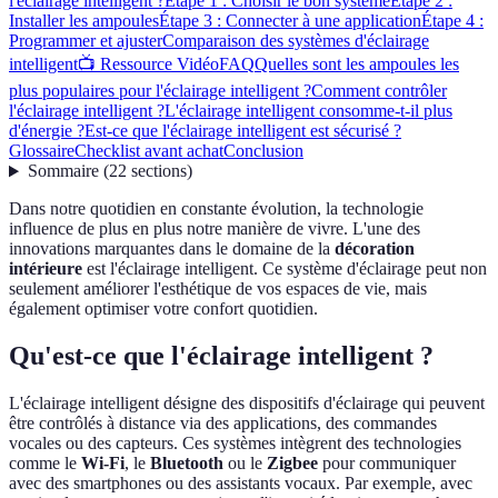
l'éclairage intelligent ?
Étape 1 : Choisir le bon système
Étape 2 :
Installer les ampoules
Étape 3 : Connecter à une application
Étape 4 :
Programmer et ajuster
Comparaison des systèmes d'éclairage
intelligent
📺 Ressource Vidéo
FAQ
Quelles sont les ampoules les
plus populaires pour l'éclairage intelligent ?
Comment contrôler
l'éclairage intelligent ?
L'éclairage intelligent consomme-t-il plus
d'énergie ?
Est-ce que l'éclairage intelligent est sécurisé ?
Glossaire
Checklist avant achat
Conclusion
Sommaire
(
22
sections
)
Dans notre quotidien en constante évolution, la technologie
influence de plus en plus notre manière de vivre. L'une des
innovations marquantes dans le domaine de la
décoration
intérieure
est l'éclairage intelligent. Ce système d'éclairage peut non
seulement améliorer l'esthétique de vos espaces de vie, mais
également optimiser votre confort quotidien.
Qu'est-ce que l'éclairage intelligent ?
L'éclairage intelligent désigne des dispositifs d'éclairage qui peuvent
être contrôlés à distance via des applications, des commandes
vocales ou des capteurs. Ces systèmes intègrent des technologies
comme le
Wi-Fi
, le
Bluetooth
ou le
Zigbee
pour communiquer
avec des smartphones ou des assistants vocaux. Par exemple, avec