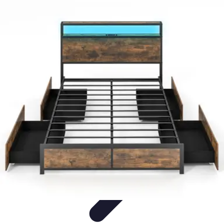
Éclairage Déco
Inspiration
Éclairage Intérieur
Avis d'experts
Eclairage
Intérieur
Tendances
Éclairage Déco