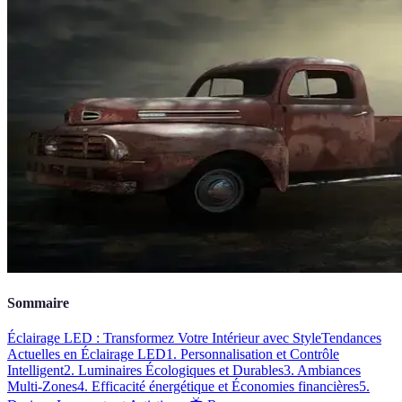
Sommaire
Éclairage LED : Transformez Votre Intérieur avec Style
Tendances
Actuelles en Éclairage LED
1. Personnalisation et Contrôle
Intelligent
2. Luminaires Écologiques et Durables
3. Ambiances
Multi-Zones
4. Efficacité énergétique et Économies financières
5.