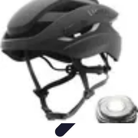
Éclairage Déco
Inspiration
Éclairage Intérieur
Avis d'experts
Eclairage
Intérieur
Tendances
Éclairage Déco