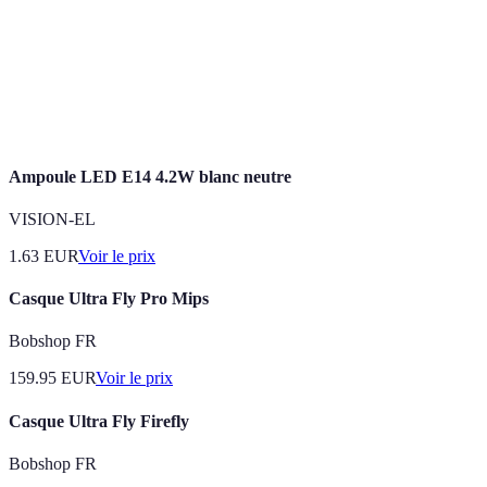
source.
Mesure qui indique si la lumière est perçue
Température de
comme chaude (jaune) ou froide (bleue),
Couleur
mesurée en Kelvin.
Ampoule LED E14 4.2W blanc neutre
VISION-EL
1.63
EUR
Voir le prix
Casque Ultra Fly Pro Mips
Bobshop FR
159.95
EUR
Voir le prix
Casque Ultra Fly Firefly
Bobshop FR