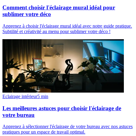
Comment choisir l'éclairage mural idéal pour
sublimer votre déco
Apprenez à choisir l'éclairage mural idéal avec notre guide pratique.
Subtilité et créativité au menu pour sublimer votre déco !
Eclairage intérieur
5
min
Les meilleures astuces pour choisir l'éclairage de
votre bureau
Apprenez à sélectionner l'éclairage de votre bureau avec nos astuces
pratiques pour un espace de travail optimal.