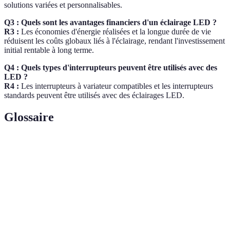
solutions variées et personnalisables.
Q3 : Quels sont les avantages financiers d'un éclairage LED ?
R3 :
Les économies d'énergie réalisées et la longue durée de vie
réduisent les coûts globaux liés à l'éclairage, rendant l'investissement
initial rentable à long terme.
Q4 : Quels types d'interrupteurs peuvent être utilisés avec des
LED ?
R4 :
Les interrupteurs à variateur compatibles et les interrupteurs
standards peuvent être utilisés avec des éclairages LED.
Glossaire
Terme
Définition
Diode
Composant électronique qui émet de la
Électroluminescente
lumière lorsqu'un courant électrique le
(LED)
traverse.
Unité de mesure qui indique la quantité
Lumens
totale de lumière visible émise par une