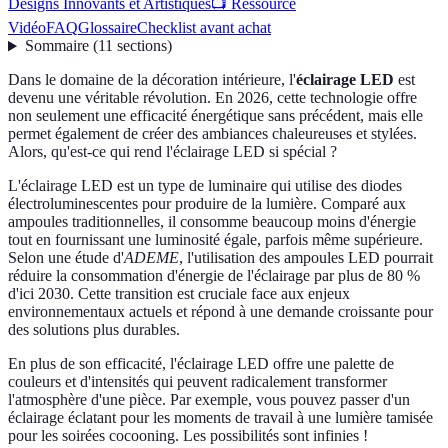
Designs Innovants et Artistiques
📺 Ressource
Vidéo
FAQ
Glossaire
Checklist avant achat
Sommaire
(
11
sections
)
Dans le domaine de la décoration intérieure, l'
éclairage LED
est
devenu une véritable révolution. En 2026, cette technologie offre
non seulement une efficacité énergétique sans précédent, mais elle
permet également de créer des ambiances chaleureuses et stylées.
Alors, qu'est-ce qui rend l'éclairage LED si spécial ?
L'éclairage LED est un type de luminaire qui utilise des diodes
électroluminescentes pour produire de la lumière. Comparé aux
ampoules traditionnelles, il consomme beaucoup moins d'énergie
tout en fournissant une luminosité égale, parfois même supérieure.
Selon une étude d'
ADEME
, l'utilisation des ampoules LED pourrait
réduire la consommation d'énergie de l'éclairage par plus de 80 %
d'ici 2030. Cette transition est cruciale face aux enjeux
environnementaux actuels et répond à une demande croissante pour
des solutions plus durables.
En plus de son efficacité, l'éclairage LED offre une palette de
couleurs et d'intensités qui peuvent radicalement transformer
l'atmosphère d'une pièce. Par exemple, vous pouvez passer d'un
éclairage éclatant pour les moments de travail à une lumière tamisée
pour les soirées cocooning. Les possibilités sont infinies !