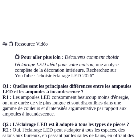
Large
Variable
LE
Variété de
gamme de
Limité
selon le
une
design
styles
type
iné
## 📺 Ressource Vidéo
📺 Pour aller plus loin :
Découvrez comment choisir
l'éclairage LED idéal pour votre maison
, une analyse
complète de la décoration intérieure. Recherchez sur
YouTube : "choisir éclairage LED 2026".
Q1 : Quelles sont les principales différences entre les ampoules
LED et les ampoules à incandescence ?
R1 :
Les ampoules LED consomment beaucoup moins d'énergie,
ont une durée de vie plus longue et sont disponibles dans une
gamme de couleurs et d'intensités argumentative par rapport aux
ampoules à incandescence.
Q2 : L'éclairage LED est-il adapté à tous les types de pièces ?
R2 :
Oui, l'éclairage LED peut s'adapter à tous les espaces, des
salons aux bureaux, en passant par les salles de bains, en offrant des