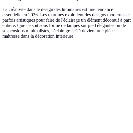
La créativité dans le design des luminaires est une tendance
essentielle en 2026. Les marques exploitent des designs modernes et
parfois artistiques pour faire de l'éclairage un élément décoratif à part
entière. Que ce soit sous forme de lampes sur pied élégantes ou de
suspensions minimalistes, l'éclairage LED devient une pièce
maîtresse dans la décoration intérieure.
Critère
Option A
Option B
Option C
Ver
LED
Efficacité
Ampoules
Ampoules
Ampoules
mei
énergétique
LED
incandescentes
halogènes
opt
Environ 2
LED
Durée de
Jusqu'à 25
Environ 1 000
000
tou
vie
000 heures
heures
heures
aut
Inv
Coût
Plus élevé
Moins
Moins cher
ren
d'achat
initialement
cher
lon