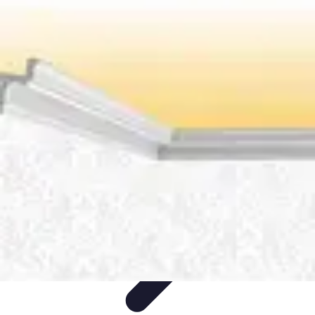
Éclairage Déco
Inspiration
Éclairage Intérieur
Avis d'experts
Eclairage
Intérieur
Tendances
Éclairage Déco