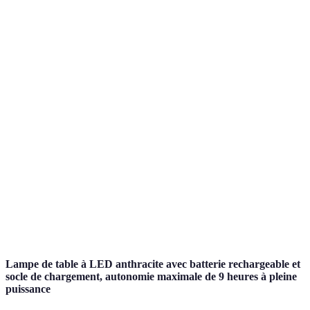
Bandes LED
d'installation,
alimentation
réduits
flexibilité
externe
Mobilité,
Coins
Lampes sur
Prend de la
ambiance
lecture,
pied
place
intime
salons
Éclaire
Salles à
Installation
Corniches
uniformément
manger,
complexe
sans éblouir
salons
Design
Appliques
moderne,
Nécessite un
Couloirs,
murales
éclairage
montage
entrées
ciblé
Lampe de table à LED anthracite avec batterie rechargeable et
socle de chargement, autonomie maximale de 9 heures à pleine
puissance