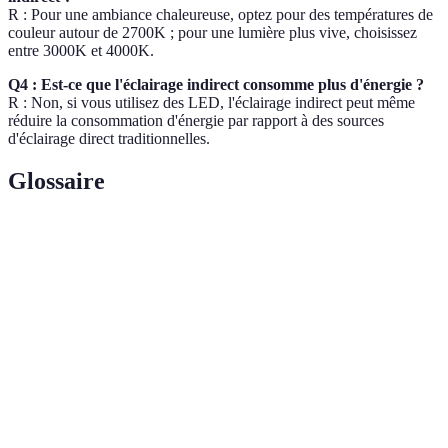
R : Pour une ambiance chaleureuse, optez pour des températures de
couleur autour de 2700K ; pour une lumière plus vive, choisissez
entre 3000K et 4000K.
Q4 : Est-ce que l'éclairage indirect consomme plus d'énergie ?
R : Non, si vous utilisez des LED, l'éclairage indirect peut même
réduire la consommation d'énergie par rapport à des sources
d'éclairage direct traditionnelles.
Glossaire
Terme
Définition
Éclairage
Méthode de diffusion de lumière en utilisant des
indirect
surfaces réfléchissantes.
Appareil permettant de contrôler l'intensité lumineuse
Variateur
d'une source.
Bande
Ruban flexible comprenant des diodes
LED
électroluminescentes pour un éclairage sur mesure.