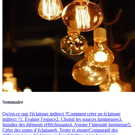
Sommaire
Qu'est-ce que l'éclairage indirect ?
Comment créer un éclairage
indirect ?
1. Évaluer l’espace
2. Choisir les sources lumineuses
3.
Installer des éléments réfléchissants
4. Ajuster l’intensité lumineuse
5.
Créer des zones d’éclairage
6. Tester et ajuster
Comparatif des