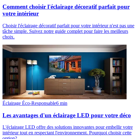
Comment choisir l'éclairage décoratif parfait pour
votre intérieur
Choisir l'éclairage décoratif parfait pour votre intérieur n'est pas une
tâche simple. Suivez notre guide complet pour faire les meilleurs
choix.
Éclairage Éco-Responsable
6
min
Les avantages d'un éclairage LED pour votre déco
L'éclairage LED offre des solutions innovantes pour embellir votre
intérieur tout en respectant l'environnement. Pourquoi choisir cette
option?