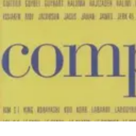
Éclairage Déco
Inspiration
Éclairage Intérieur
Avis d'experts
Eclairage Intérieur
Tendan
Éclairage Déco