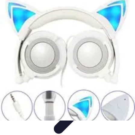
Éclairage Déco
Inspiration
Éclairage Intérieur
Avis d'experts
Eclairage
Intérieur
Tendances
Éclairage Déco