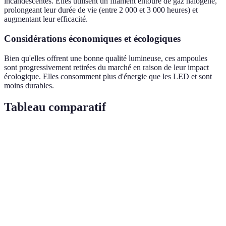
incandescentes. Elles utilisent un filament entouré de gaz halogène,
prolongeant leur durée de vie (entre 2 000 et 3 000 heures) et
augmentant leur efficacité.
Considérations économiques et écologiques
Bien qu'elles offrent une bonne qualité lumineuse, ces ampoules
sont progressivement retirées du marché en raison de leur impact
écologique. Elles consomment plus d'énergie que les LED et sont
moins durables.
Tableau comparatif
Critère
Incandescente
LED
Halogène
Verd
~50
~3 000
Durée de vie
~1 000 heures
000
LE
heures
heures
Consommation
Élevée
Basse
Moyenne
LE