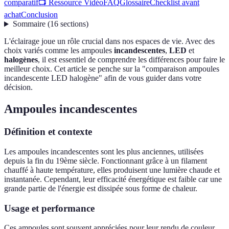
comparatif
📺 Ressource Vidéo
FAQ
Glossaire
Checklist avant
achat
Conclusion
Sommaire
(
16
sections
)
L'éclairage joue un rôle crucial dans nos espaces de vie. Avec des
choix variés comme les ampoules
incandescentes
,
LED
et
halogènes
, il est essentiel de comprendre les différences pour faire le
meilleur choix. Cet article se penche sur la "comparaison ampoules
incandescente LED halogène" afin de vous guider dans votre
décision.
Ampoules incandescentes
Définition et contexte
Les ampoules incandescentes sont les plus anciennes, utilisées
depuis la fin du 19ème siècle. Fonctionnant grâce à un filament
chauffé à haute température, elles produisent une lumière chaude et
instantanée. Cependant, leur efficacité énergétique est faible car une
grande partie de l'énergie est dissipée sous forme de chaleur.
Usage et performance
Ces ampoules sont souvent appréciées pour leur rendu de couleur