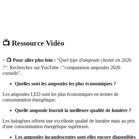
Coût initial
Bas
Élevé
Moyen
Liné
Impact
Négatif
Positif
Négatif
LE
écologique
📺 Ressource Vidéo
>
📺 Pour aller plus loin :
"Quel type d'ampoule choisir en 2026
?"
. Recherchez sur YouTube : "comparaison ampoules 2026
conseils".
Quelles sont les ampoules les plus économiques ?
Les ampoules LED sont les plus économiques en termes de
consommation énergétique.
Quelle ampoule fournit la meilleure qualité de lumière ?
Les halogènes offrent une excellente qualité de lumière mais au prix
d'une consommation énergétique supérieure.
Les ampoules incandescentes sont-elles encore disponibles