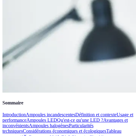
Sommaire
Introduction
Ampoules incandescentes
Définition et contexte
Usage et
performance
Ampoules LED
Qu'est-ce qu'une LED ?
Avantages et
inconvénients
Ampoules halogènes
Particularités
techniques
Considérations économiques et écologiques
Tableau