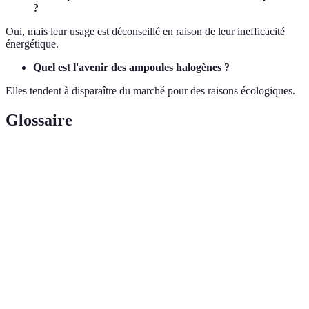
?
Oui, mais leur usage est déconseillé en raison de leur inefficacité
énergétique.
Quel est l'avenir des ampoules halogènes ?
Elles tendent à disparaître du marché pour des raisons écologiques.
Glossaire
Terme
Définition
Filament
Composant chauffé pour produire de la lumière.
Diode qui produit de la lumière lorsqu'elle est excitée
LED
par un courant.
Gaz utilisé dans certaines ampoules pour améliorer
Halogène
l'efficacité.