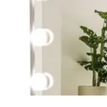
Éclairage Déco
Inspiration
Éclairage Intérieur
Avis d'experts
Eclairage Intérieur
Tendan
Éclairage Déco