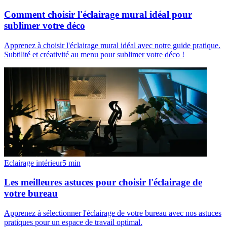
Comment choisir l'éclairage mural idéal pour
sublimer votre déco
Apprenez à choisir l'éclairage mural idéal avec notre guide pratique.
Subtilité et créativité au menu pour sublimer votre déco !
Eclairage intérieur
5
min
Les meilleures astuces pour choisir l'éclairage de
votre bureau
Apprenez à sélectionner l'éclairage de votre bureau avec nos astuces
pratiques pour un espace de travail optimal.