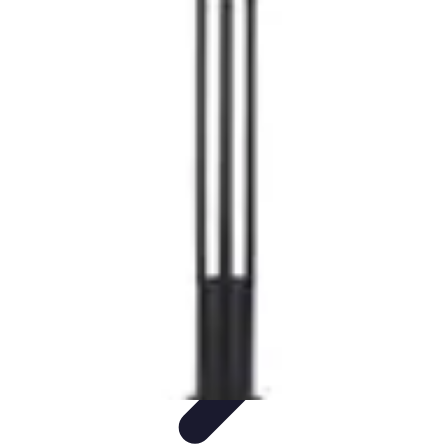
Éclairage Déco
Inspiration
Éclairage Intérieur
Avis d'experts
Eclairage
Intérieur
Tendances
Éclairage Déco