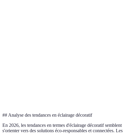
Type d'Éclairage
Avantages
Inconvénients
Exemples d
Éclaire
Peut être trop
Éclairage général
uniformément
fort ou trop
Salons, cou
l'espace
doux
Idéal pour les
Peut être
Éclairage de
zones
uniquement
Bureau, cu
tâche
nécessitant
focalisé
précision
Peut nécessiter
Met en valeur
Éclairage
plusieurs
Pour mettr
des éléments
d'accent
sources de
des œuvres 
spécifiques
lumière
## Analyse des tendances en éclairage décoratif
En 2026, les tendances en termes d'éclairage décoratif semblent
s'orienter vers des solutions éco-responsables et connectées. Les