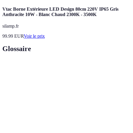
Vtac Borne Extérieure LED Design 80cm 220V IP65 Gris
Anthracite 10W - Blanc Chaud 2300K - 3500K
silamp.fr
99.99
EUR
Voir le prix
Glossaire
Terme
Définition
Éclairage
Type d'éclairage utilisé pour mettre en valeur des
d'accent
éléments spécifiques de décoration.
Température
Mesure de la coloration de la lumière émise,
de couleur
exprimée en Kelvin (K).
Éclairage de
Éclairage conçu pour aider à mener des activités
tâche
spécifiques nécessitant une précision.