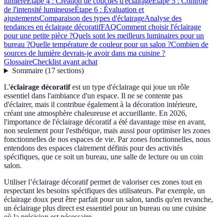
lumière
Étape 4 : Création de couches d'éclairage
Étape 5 : Contrôle
de l'intensité lumineuse
Étape 6 : Évaluation et
ajustements
Comparaison des types d'éclairage
Analyse des
tendances en éclairage décoratif
FAQ
Comment choisir l'éclairage
pour une petite pièce ?
Quels sont les meilleurs luminaires pour un
bureau ?
Quelle température de couleur pour un salon ?
Combien de
sources de lumière devrais-je avoir dans ma cuisine ?
Glossaire
Checklist avant achat
Sommaire
(
17
sections
)
L'
éclairage décoratif
est un type d'éclairage qui joue un rôle
essentiel dans l'ambiance d'un espace. Il ne se contente pas
d'éclairer, mais il contribue également à la décoration intérieure,
créant une atmosphère chaleureuse et accueillante. En 2026,
l'importance de l'éclairage décoratif a été davantage mise en avant,
non seulement pour l'esthétique, mais aussi pour optimiser les zones
fonctionnelles de nos espaces de vie. Par zones fonctionnelles, nous
entendons des espaces clairement définis pour des activités
spécifiques, que ce soit un bureau, une salle de lecture ou un coin
salon.
Utiliser l’éclairage décoratif permet de valoriser ces zones tout en
respectant les besoins spécifiques des utilisateurs. Par exemple, un
éclairage doux peut être parfait pour un salon, tandis qu'en revanche,
un éclairage plus direct est essentiel pour un bureau ou une cuisine
où la précision est nécessaire.