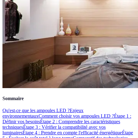
Sommaire
Qu'est-ce que les ampoules LED ?
Enjeux
environnementaux
Comment choisir vos ampoules LED ?
Étape 1 :
Définir vos besoins
Étape 2 : Comprendre les caractéristiques
techniques
Étape 3 : Vérifier la compatibilité avec vos
luminaires
Étape 4 : Prendre en compte l'efficacité énergétique
Étape