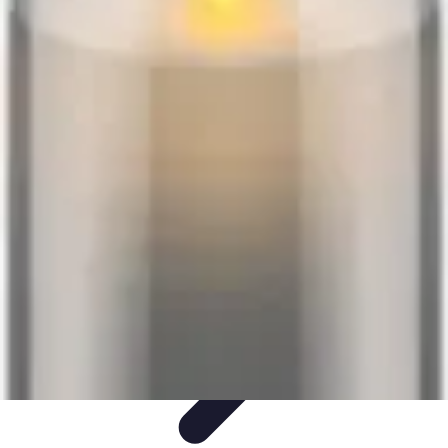
Éclairage Déco
Inspiration
Éclairage Intérieur
Avis d'experts
Eclairage
Intérieur
Tendances
Éclairage Déco