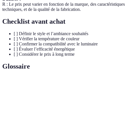
R : Le prix peut varier en fonction de la marque, des caractéristiques
techniques, et de la qualité de la fabrication.
Checklist avant achat
[ ] Définir le style et l’ambiance souhaités
[ ] Vérifier la température de couleur
[ ] Confirmer la compatibilité avec le luminaire
[ ] Évaluer l’efficacité énergétique
[ ] Considérer le prix à long terme
Glossaire
Terme
Définition
Unité de mesure du flux lumineux, indique la
Lumens
quantité de lumière visible émise par une ampoule.
Kelvin
Unité de mesure qui décrit la température de couleur
(K)
de la lumière, influençant la teinte de celle-ci.