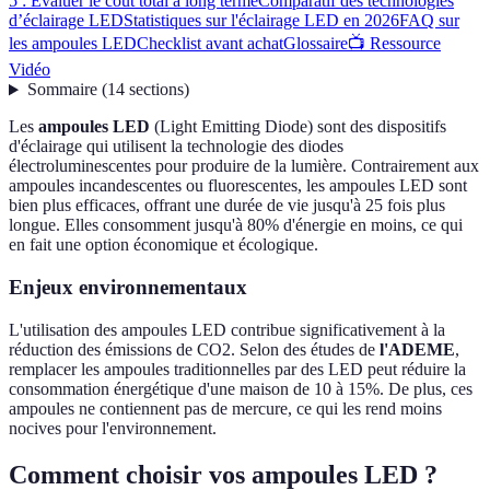
5 : Évaluer le coût total à long terme
Comparatif des technologies
d’éclairage LED
Statistiques sur l'éclairage LED en 2026
FAQ sur
les ampoules LED
Checklist avant achat
Glossaire
📺 Ressource
Vidéo
Sommaire
(
14
sections
)
Les
ampoules LED
(Light Emitting Diode) sont des dispositifs
d'éclairage qui utilisent la technologie des diodes
électroluminescentes pour produire de la lumière. Contrairement aux
ampoules incandescentes ou fluorescentes, les ampoules LED sont
bien plus efficaces, offrant une durée de vie jusqu'à 25 fois plus
longue. Elles consomment jusqu'à 80% d'énergie en moins, ce qui
en fait une option économique et écologique.
Enjeux environnementaux
L'utilisation des ampoules LED contribue significativement à la
réduction des émissions de CO2. Selon des études de
l'ADEME
,
remplacer les ampoules traditionnelles par des LED peut réduire la
consommation énergétique d'une maison de 10 à 15%. De plus, ces
ampoules ne contiennent pas de mercure, ce qui les rend moins
nocives pour l'environnement.
Comment choisir vos ampoules LED ?