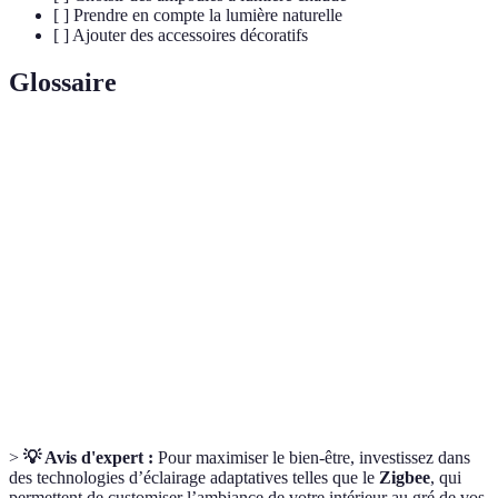
[ ] Prendre en compte la lumière naturelle
[ ] Ajouter des accessoires décoratifs
Glossaire
Terme
Définition
Éclairage
Type d'éclairage visant à créer une atmosphère
d'ambiance
agréable sans être fonctionnel.
Appareil d’éclairage qui abrite source lumineuse,
Luminaire
peut être portable ou encastré.
Température
Mesure de la couleur de la lumière en Kelvin
de couleur
(ajustent la chaleur ou le froid de l'éclairage).
>
💡 Avis d'expert :
Pour maximiser le bien-être, investissez dans
des technologies d’éclairage adaptatives telles que le
Zigbee
, qui
permettent de customiser l’ambiance de votre intérieur au gré de vos