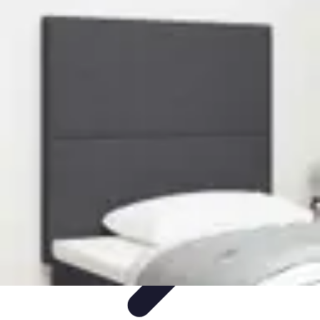
Éclairage Déco
Inspiration
Éclairage Intérieur
Avis d'experts
Eclairage
Intérieur
Tendances
Éclairage Déco