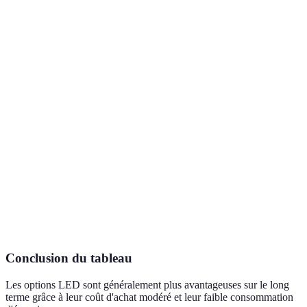
Critère
Option A (LED)
Option B (Halogène)
Opt
Coût d'achat
Modéré
Élevé
Ba
Consommation
Très faible
Élevée
Fai
d'énergie
Durée de vie
15 000 heures
2 000 heures
5 0
Écologique
Oui
Non
Ou
Conclusion du tableau
Les options LED sont généralement plus avantageuses sur le long
terme grâce à leur coût d'achat modéré et leur faible consommation