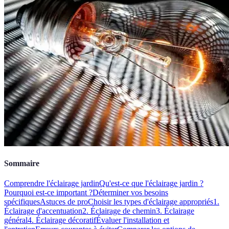
Sommaire
Comprendre l'éclairage jardin
Qu'est-ce que l'éclairage jardin ?
Pourquoi est-ce important ?
Déterminer vos besoins
spécifiques
Astuces de pro
Choisir les types d'éclairage appropriés
1.
Éclairage d'accentuation
2. Éclairage de chemin
3. Éclairage
général
4. Éclairage décoratif
Évaluer l'installation et