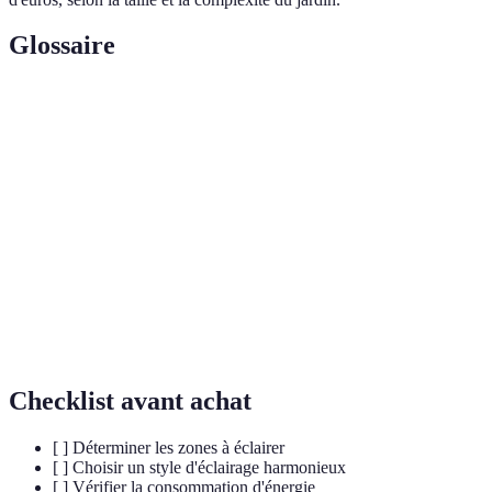
Glossaire
Terme
Définition
Éclairage
Source lumineuse écoénergétique avec une
LED
longue durée de vie.
Luminaires
Dispositifs alimentés par énergie solaire, sans
solaires
câblage.
Ampoule
Type d'ampoule plus ancienne, moins efficace
halogène
énergétiquement.
Checklist avant achat
[ ] Déterminer les zones à éclairer
[ ] Choisir un style d'éclairage harmonieux
[ ] Vérifier la consommation d'énergie