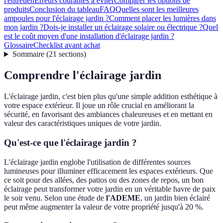
l'entretien
Erreurs courantes à éviter
Comparer les options de
produits
Conclusion du tableau
FAQ
Quelles sont les meilleures
ampoules pour l'éclairage jardin ?
Comment placer les lumières dans
mon jardin ?
Dois-je installer un éclairage solaire ou électrique ?
Quel
est le coût moyen d'une installation d'éclairage jardin ?
Glossaire
Checklist avant achat
Sommaire
(
21
sections
)
Comprendre l'éclairage jardin
L'éclairage jardin, c'est bien plus qu'une simple addition esthétique à
votre espace extérieur. Il joue un rôle crucial en améliorant la
sécurité, en favorisant des ambiances chaleureuses et en mettant en
valeur des caractéristiques uniques de votre jardin.
Qu'est-ce que l'éclairage jardin ?
L'éclairage jardin englobe l'utilisation de différentes sources
lumineuses pour illuminer efficacement les espaces extérieurs. Que
ce soit pour des allées, des patios ou des zones de repos, un bon
éclairage peut transformer votre jardin en un véritable havre de paix
le soir venu. Selon une étude de
l'ADEME
, un jardin bien éclairé
peut même augmenter la valeur de votre propriété jusqu'à 20 %.