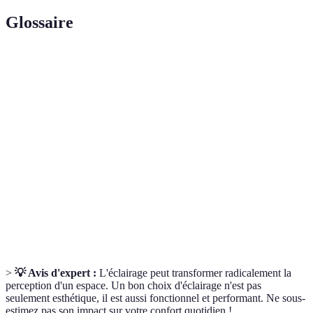
Glossaire
Terme
Définition
Éclairage
Éclairage destiné à servir à des tâches précises,
fonctionnel
comme cuisiner ou travailler.
Éclairage
Éclairage qui crée une atmosphère générale dans
d'ambiance
une pièce, souvent doux et diffus.
Dispositifs d'éclairage pouvant être contrôlés par
Luminaires
des applications mobiles ou des systèmes
intelligents
domotiques.
>
💡 Avis d'expert :
L'éclairage peut transformer radicalement la
perception d'un espace. Un bon choix d'éclairage n'est pas
seulement esthétique, il est aussi fonctionnel et performant. Ne sous-
estimez pas son impact sur votre confort quotidien !