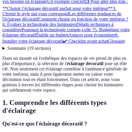
vos besoins en éclairage
Un exemple concret
📺 Pour aller plus loin :
**Choisir l’éclairage décoratif parfait pour votre intérieur**
3.
Choisir le style qui vous correspond
Les différentes tendances de
l'éclairage décoratif
Comment choisir en fonction de votre intérieur ?
4. Évaluer la technologie des luminaires
Détails techniques à
considérer
Pourquoi la technologie compte-t-elle ?
5. Budgétiser votre
éclairage décoratif
Établir un budget
Astuces pour économiser
6.
Installer votre éclairage décoratif
✔️ Checklist avant achat
Glossaire
Sommaire
(
19
sections
)
Dans un monde où l'esthétique des espaces de vie prend de plus en
plus d'importance, la sélection de l'
éclairage décoratif
joue un rôle
clé. Non seulement cet éclairage contribue à l'ambiance générale de
votre intérieur, mais il peut également mettre en valeur votre
décoration tout en étant fonctionnel. Dans cet article, nous vous
guidons à travers les différentes étapes pour choisir les luminaires
qui sublimeront votre espace.
1. Comprendre les différents types
d'éclairage
Qu'est-ce que l'éclairage décoratif ?