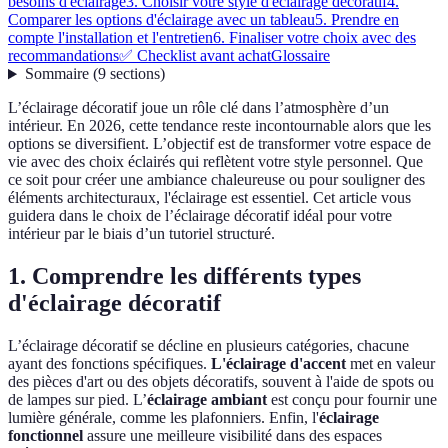
besoins d'éclairage
3. Choisir votre style d'éclairage décoratif
4.
Comparer les options d'éclairage avec un tableau
5. Prendre en
compte l'installation et l'entretien
6. Finaliser votre choix avec des
recommandations
✅ Checklist avant achat
Glossaire
Sommaire
(
9
sections
)
L’éclairage décoratif joue un rôle clé dans l’atmosphère d’un
intérieur. En 2026, cette tendance reste incontournable alors que les
options se diversifient. L’objectif est de transformer votre espace de
vie avec des choix éclairés qui reflètent votre style personnel. Que
ce soit pour créer une ambiance chaleureuse ou pour souligner des
éléments architecturaux, l'éclairage est essentiel. Cet article vous
guidera dans le choix de l’éclairage décoratif idéal pour votre
intérieur par le biais d’un tutoriel structuré.
1. Comprendre les différents types
d'éclairage décoratif
L’éclairage décoratif se décline en plusieurs catégories, chacune
ayant des fonctions spécifiques.
L'éclairage d'accent
met en valeur
des pièces d'art ou des objets décoratifs, souvent à l'aide de spots ou
de lampes sur pied. L’
éclairage ambiant
est conçu pour fournir une
lumière générale, comme les plafonniers. Enfin, l'
éclairage
fonctionnel
assure une meilleure visibilité dans des espaces