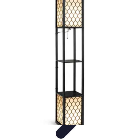
Éclairage Déco
Inspiration
Éclairage Intérieur
Avis d'experts
Eclairage
Intérieur
Tendances
Éclairage Déco