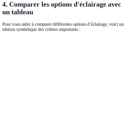
4. Comparer les options d'éclairage avec
un tableau
Pour vous aider à comparer différentes options d’éclairage, voici un
tableau synthétique des critères importants :
Critère
Option A
Option B
Option C
Verdic
Idéal
Type
Luminaire
Lampadaire
Applique
pour
d’éclairage
attenant
sur pied
murale
l'accen
Varié
Style
Industriel
Moderne
Scandinave
selon l
choix
Pour le
Écologique
Oui
Non
Oui
éco-
conscie