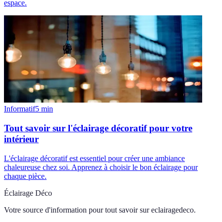
espace.
Informatif
5
min
Tout savoir sur l'éclairage décoratif pour votre
intérieur
L'éclairage décoratif est essentiel pour créer une ambiance
chaleureuse chez soi. Apprenez à choisir le bon éclairage pour
chaque pièce.
Éclairage Déco
Votre source d'information pour tout savoir sur
eclairagedeco
.