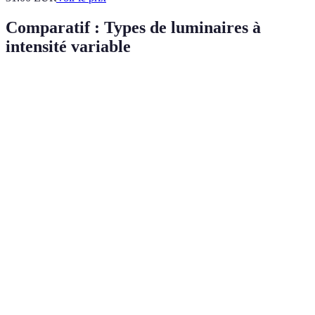
Comparatif : Types de luminaires à
intensité variable
Type de luminaire
Avantages
Inconvénients
Idéal pour
Éclairage
Réduit l'effet
Salons,
Plafonniers
uniforme,
de profondeur
cuisines
moderne
Mobile,
Prend de la
Salons,
Lampes sur pied
ambiancel
place
bureaux
Salles à
Élégance,
Plus difficile à
Suspensions
manger,
focalisation
installer
cuisines
Gain
Lumière
Appliques
d'espace,
Couloirs,