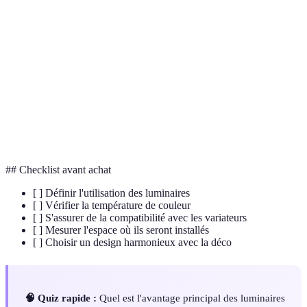
Mesure de la luminosité d'une surface, souvent
Luminance
exprimée en candelas par mètre carré.
Technologie d'éclairage utilisant des diodes
Éclairage
électroluminescentes pour des solutions
LED
énergétiques.
Dispositif permettant de contrôler l'intensité
Variateur
lumineuse d'une ampoule.
## Checklist avant achat
[ ] Définir l'utilisation des luminaires
[ ] Vérifier la température de couleur
[ ] S'assurer de la compatibilité avec les variateurs
[ ] Mesurer l'espace où ils seront installés
[ ] Choisir un design harmonieux avec la déco
🧠 Quiz rapide :
Quel est l'avantage principal des luminaires