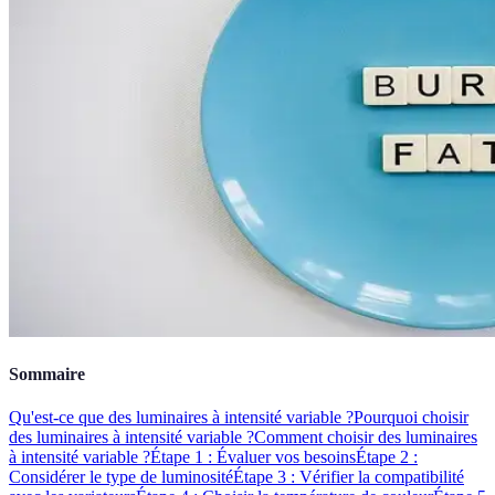
Sommaire
Qu'est-ce que des luminaires à intensité variable ?
Pourquoi choisir
des luminaires à intensité variable ?
Comment choisir des luminaires
à intensité variable ?
Étape 1 : Évaluer vos besoins
Étape 2 :
Considérer le type de luminosité
Étape 3 : Vérifier la compatibilité