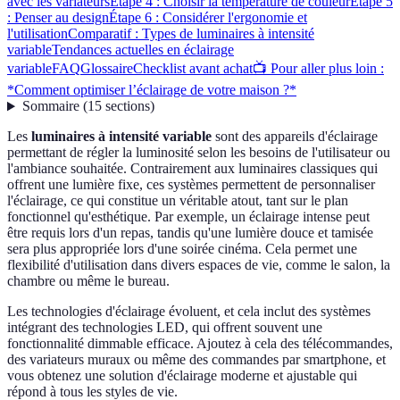
avec les variateurs
Étape 4 : Choisir la température de couleur
Étape 5
: Penser au design
Étape 6 : Considérer l'ergonomie et
l'utilisation
Comparatif : Types de luminaires à intensité
variable
Tendances actuelles en éclairage
variable
FAQ
Glossaire
Checklist avant achat
📺 Pour aller plus loin :
*Comment optimiser l’éclairage de votre maison ?*
Sommaire
(
15
sections
)
Les
luminaires à intensité variable
sont des appareils d'éclairage
permettant de régler la luminosité selon les besoins de l'utilisateur ou
l'ambiance souhaitée. Contrairement aux luminaires classiques qui
offrent une lumière fixe, ces systèmes permettent de personnaliser
l'éclairage, ce qui constitue un véritable atout, tant sur le plan
fonctionnel qu'esthétique. Par exemple, un éclairage intense peut
être requis lors d'un repas, tandis qu'une lumière douce et tamisée
sera plus appropriée lors d'une soirée cinéma. Cela permet une
flexibilité d'utilisation dans divers espaces de vie, comme le salon, la
chambre ou même le bureau.
Les technologies d'éclairage évoluent, et cela inclut des systèmes
intégrant des technologies LED, qui offrent souvent une
fonctionnalité dimmable efficace. Ajoutez à cela des télécommandes,
des variateurs muraux ou même des commandes par smartphone, et
vous obtenez une solution d'éclairage moderne et ajustable qui
répond à tous les styles de vie.