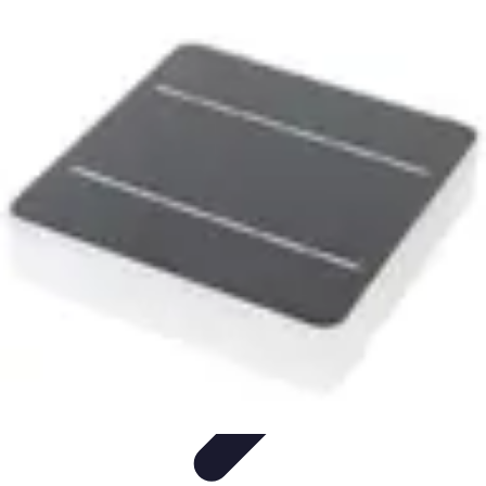
Éclairage Déco
Inspiration
Éclairage Intérieur
Avis d'experts
Eclairage
Intérieur
Tendances
Éclairage Déco