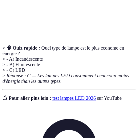
Kelvin (K)
Mesure de la température de couleur de la lumière.
Capacité d'une lampe à ajuster l'intensité
Dimmabilité
lumineuse.
>
🧠 Quiz rapide :
Quel type de lampe est le plus économe en
énergie ?
> - A) Incandescente
> - B) Fluorescente
> - C) LED
>
Réponse : C — Les lampes LED consomment beaucoup moins
d'énergie than les autres types.
📺
Pour aller plus loin :
test lampes LED 2026
sur YouTube