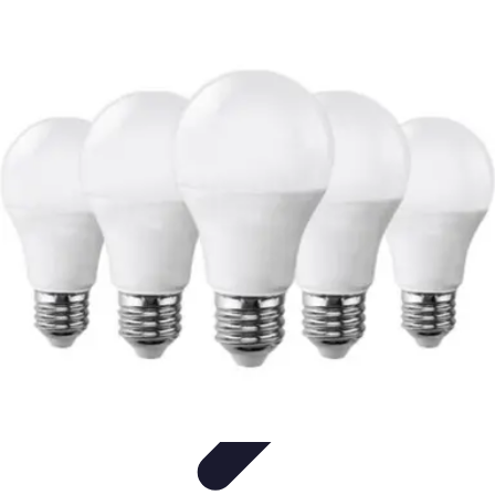
Éclairage Déco
Inspiration
Éclairage Intérieur
Avis d'experts
Eclairage
Intérieur
Tendances
Éclairage Déco