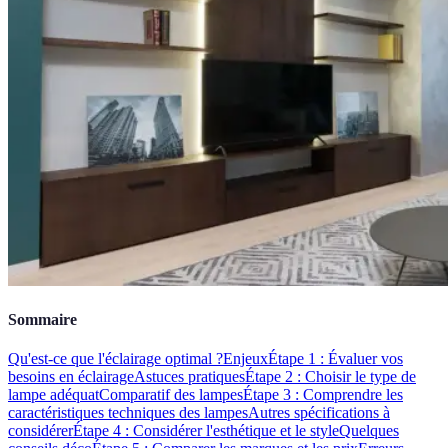
Sommaire
Qu'est-ce que l'éclairage optimal ?
Enjeux
Étape 1 : Évaluer vos
besoins en éclairage
Astuces pratiques
Étape 2 : Choisir le type de
lampe adéquat
Comparatif des lampes
Étape 3 : Comprendre les
caractéristiques techniques des lampes
Autres spécifications à
considérer
Étape 4 : Considérer l'esthétique et le style
Quelques