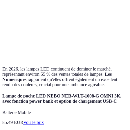
Consommation
Haute
Moyenne
Basse
Impact
Élevé
Moyen
Faible
environnemental
Coût à l'achat
Bas
Moyen
Élevé
En 2026, les lampes LED continuent de dominer le marché,
représentant environ 55 % des ventes totales de lampes.
Les
Numériques
rapportent qu'elles offrent également un excellent
rendu des couleurs, crucial pour une ambiance agréable.
Lampe de poche LED NEBO NEB-WLT-1008-G OMNI 3K,
avec fonction power bank et option de chargement USB-C
Batterie Mobile
85.49
EUR
Voir le prix