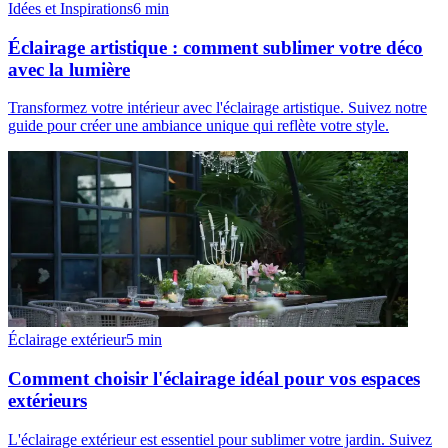
Idées et Inspirations
6
min
Éclairage artistique : comment sublimer votre déco
avec la lumière
Transformez votre intérieur avec l'éclairage artistique. Suivez notre
guide pour créer une ambiance unique qui reflète votre style.
Éclairage extérieur
5
min
Comment choisir l'éclairage idéal pour vos espaces
extérieurs
L'éclairage extérieur est essentiel pour sublimer votre jardin. Suivez