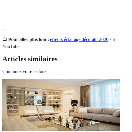
Type d'ampoule économe en énergie avec une
Ampoule LED
durée de vie prolongée.
---
📺
Pour aller plus loin :
erreurs éclairage décoratif 2026
sur
YouTube
Articles similaires
Continuez votre lecture