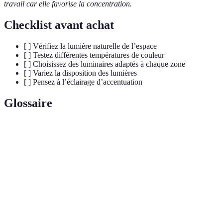
travail car elle favorise la concentration.
Checklist avant achat
[ ] Vérifiez la lumière naturelle de l’espace
[ ] Testez différentes températures de couleur
[ ] Choisissez des luminaires adaptés à chaque zone
[ ] Variez la disposition des lumières
[ ] Pensez à l’éclairage d’accentuation
Glossaire
Terme
Définition
Température
Mesure en Kelvin définissant le rendu des
de Couleur
couleurs sous une source lumineuse.
Éclairage
Éclairage focalisé pour mettre en valeur un
d'Accentuation
élément décoratif.