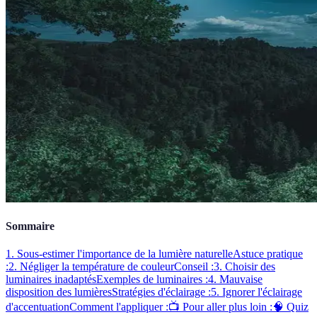
Sommaire
1. Sous-estimer l'importance de la lumière naturelle
Astuce pratique
:
2. Négliger la température de couleur
Conseil :
3. Choisir des
luminaires inadaptés
Exemples de luminaires :
4. Mauvaise
disposition des lumières
Stratégies d'éclairage :
5. Ignorer l'éclairage
d'accentuation
Comment l'appliquer :
📺 Pour aller plus loin :
🧠 Quiz